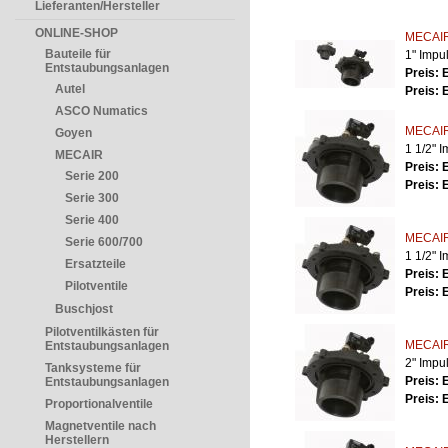
Lieferanten/Hersteller
ONLINE-SHOP
MECAIR
Bauteile für
1" Impul
Entstaubungsanlagen
Preis: 
Autel
Preis: 
ASCO Numatics
MECAIR
Goyen
1 1/2" I
MECAIR
Preis: 
Serie 200
Preis: 
Serie 300
Serie 400
MECAIR
Serie 600/700
1 1/2" I
Ersatzteile
Preis: 
Pilotventile
Preis: 
Buschjost
Pilotventilkästen für
MECAIR
Entstaubungsanlagen
2" Impul
Tanksysteme für
Preis: 
Entstaubungsanlagen
Preis: 
Proportionalventile
Magnetventile nach
Herstellern