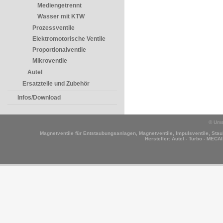
Mediengetrennt
Wasser mit KTW
Prozessventile
Elektromotorische Ventile
Proportionalventile
Mikroventile
Autel
Ersatzteile und Zubehör
Infos/Download
© Ums
Magnetventile für Entstaubungsanlagen, Magnetventile, Impulsventile, Staub
Hersteller:
Autel - Turbo - MECAI