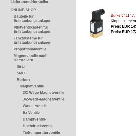
Lieferanten/Hersteller
ONLINE-SHOP
Bürkert 41147, 
Bauteile für
Entstaubungsanlagen
Klappankervent
Preis: EUR 14
Pilotventilkästen für
Entstaubungsanlagen
Preis: EUR 17
Tanksysteme für
Entstaubungsanlagen
Proportionalventile
Magnetventile nach
Herstellern
Sirai
SMC
Bürkert
Magnetventile
2/2-Wege-Magnetventile
3/2-Wege-Magnetventile
Wasserventile
Ex Ventile
Dampfventile
Hochdruckventile
Tieftemperaturventile