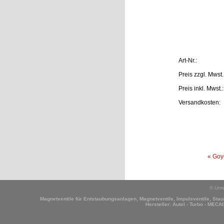
Art-Nr.:
Preis
zzgl. Mwst.
Preis
inkl. Mwst.:
Versandkosten:
« Goy
© Ums
Magnetventile für Entstaubungsanlagen, Magnetventile, Impulsventile, Staub
Hersteller:
Autel - Turbo - MECAI