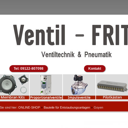
Tel: 09122-807098
Kontakt
»
»
Sie sind hier:
ONLINE-SHOP
Bauteile für Entstaubungsanlagen
Goyen