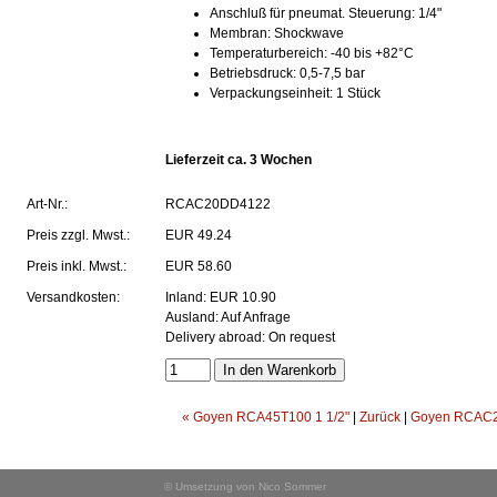
Anschluß für pneumat. Steuerung: 1/4"
Membran: Shockwave
Temperaturbereich: -40 bis +82°C
Betriebsdruck: 0,5-7,5 bar
Verpackungseinheit: 1 Stück
Lieferzeit ca. 3 Wochen
Art-Nr.:
RCAC20DD4122
Preis
zzgl. Mwst.:
EUR 49.24
Preis
inkl. Mwst.:
EUR 58.60
Versandkosten:
Inland: EUR 10.90
Ausland: Auf Anfrage
Delivery abroad: On request
« Goyen RCA45T100 1 1/2"
|
Zurück
|
Goyen RCAC2
© Umsetzung von Nico Sommer