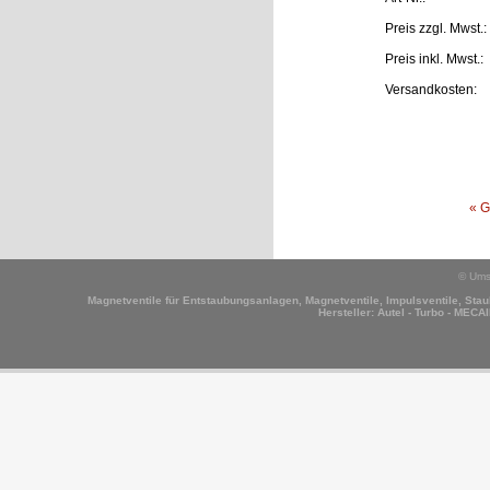
Preis
zzgl. Mwst.:
Preis
inkl. Mwst.:
Versandkosten:
« 
© Ums
Magnetventile für Entstaubungsanlagen, Magnetventile, Impulsventile, Staub
Hersteller:
Autel - Turbo - MECAI