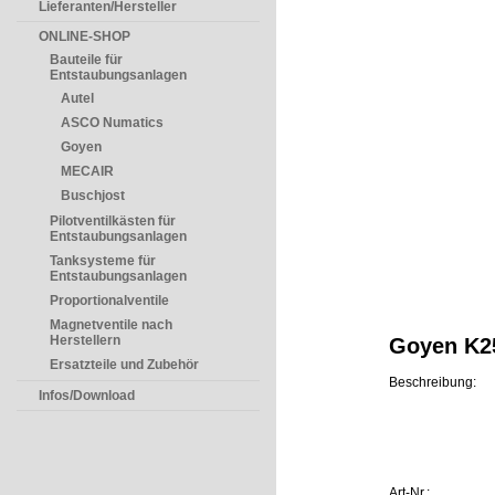
Lieferanten/Hersteller
ONLINE-SHOP
Bauteile für
Entstaubungsanlagen
Autel
ASCO Numatics
Goyen
MECAIR
Buschjost
Pilotventilkästen für
Entstaubungsanlagen
Tanksysteme für
Entstaubungsanlagen
Proportionalventile
Magnetventile nach
Herstellern
Goyen K2
Ersatzteile und Zubehör
Beschreibung:
Infos/Download
Art-Nr.: