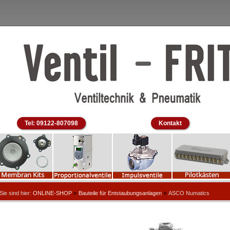
Tel: 09122-807098
Kontakt
»
»
Sie sind hier:
ONLINE-SHOP
Bauteile für Entstaubungsanlagen
ASCO Numatics