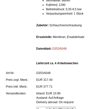
Nennweite: 66mm
Kv[l/min]: 1290
Betriebsdruck: 0,35-8,5 bar
Verpackungseinheit: 1 Stück
Zubehör:
Schlauchverschraubung
Ersatzteile:
Membran, Ersatzteilsatz
Datenblatt:
G353A048
Lieferzeit ca. 4 Arbeitswochen
Art-Nr.:
G353A048
Preis
zzgl. Mwst.:
EUR 317.40
Preis
inkl. Mwst.:
EUR 377.71
Versandkosten:
Inland: EUR 10.90
Ausland: Auf Anfrage
Delivery abroad: On request