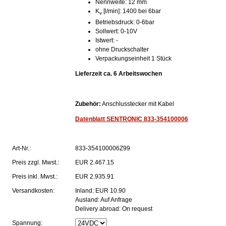
Nennweite: 12 mm
K
[l/min]: 1400 bei 6bar
v
Betriebsdruck: 0-6bar
Sollwert: 0-10V
Istwert: -
ohne Druckschalter
Verpackungseinheit 1 Stück
Lieferzeit ca. 6 Arbeitswochen
Zubehör:
Anschlusstecker mit Kabel
Datenblatt SENTRONIC 833-354100006
Art-Nr.:
833-354100006Z99
Preis
zzgl. Mwst.:
EUR 2.467.15
Preis
inkl. Mwst.:
EUR 2.935.91
Versandkosten:
Inland: EUR 10.90
Ausland: Auf Anfrage
Delivery abroad: On request
Spannung: