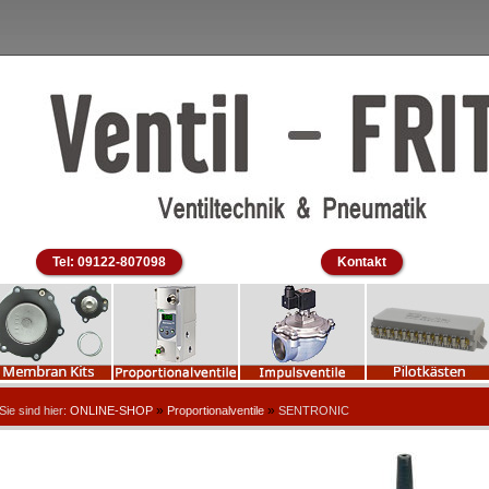
Tel: 09122-807098
Kontakt
»
»
Sie sind hier:
ONLINE-SHOP
Proportionalventile
SENTRONIC