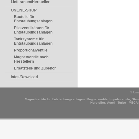
Lieferanten/Hersteller
ONLINE-SHOP
Bauteile für
Entstaubungsanlagen
Pilotventilkästen für
Entstaubungsanlagen
Tanksysteme für
Entstaubungsanlagen
Proportionalventile
Magnetventile nach
Herstellern
Ersatzteile und Zubehör
Infos/Download
© Ums
Magnetventile für Entstaubungsanlagen, Magnetventile, Impulsventile, Staub
Hersteller:
Autel - Turbo - MECAI