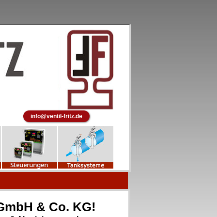
info@ventil-fritz.de
z GmbH & Co. KG
!